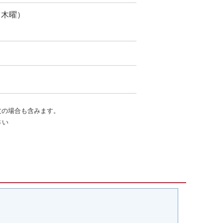
曜・木曜）
）
文の場合も含みます。
さい