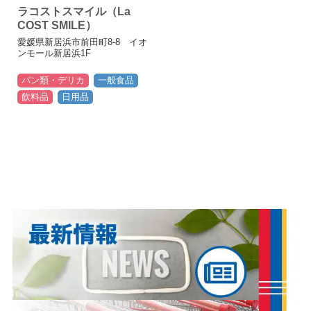
ラコストスマイル（La
COST SMILE）
愛媛県新居浜市前田町8-8 イオ
ンモール新居浜1F
パン類・デリカ
一般食品
飲料品
日用品