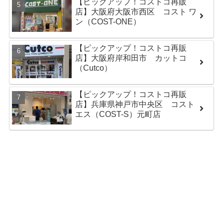
【ピックアップ！コストコ再販
店】大阪府大阪市西区 コスト ワ
ン（COST-ONE）
【ピックアップ！コストコ再販
店】大阪府岸和田市 カットコ
（Cutco）
【ピックアップ！コストコ再販
店】兵庫県神戸市中央区 コスト
エス（COST-S）元町店