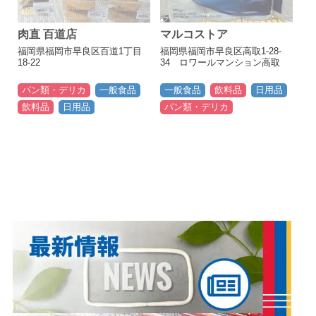
肉直 百道店
マルコストア
福岡県福岡市早良区百道1丁目
福岡県福岡市早良区高取1-28-
18-22
34 ロワールマンション高取
パン類・デリカ
一般食品
一般食品
飲料品
日用品
飲料品
日用品
パン類・デリカ