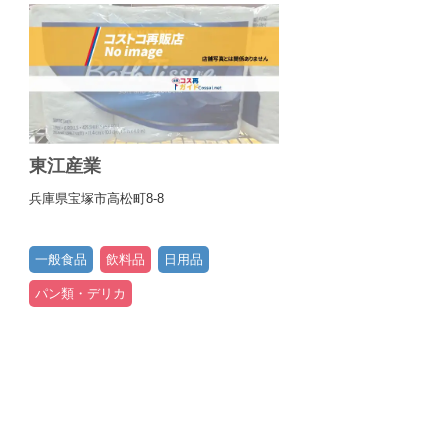
東江産業
兵庫県宝塚市高松町8-8
一般食品
飲料品
日用品
パン類・デリカ