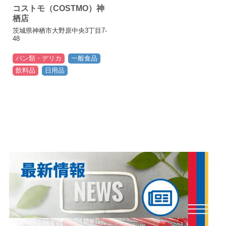
コストモ（COSTMO）神
栖店
茨城県神栖市大野原中央3丁目7-
48
パン類・デリカ
一般食品
飲料品
日用品