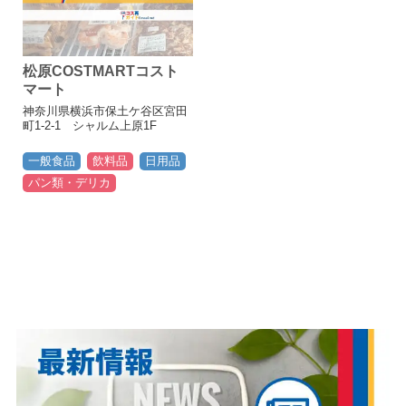
松原COSTMARTコスト
マート
神奈川県横浜市保土ケ谷区宮田
町1-2-1 シャルム上原1F
一般食品
飲料品
日用品
パン類・デリカ