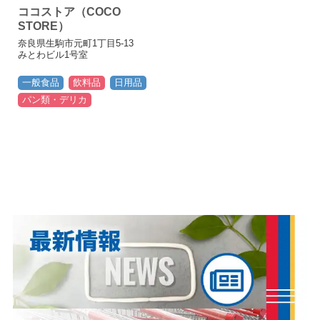
ココストア（COCO
STORE）
奈良県生駒市元町1丁目5-13
みとわビル1号室
一般食品
飲料品
日用品
パン類・デリカ