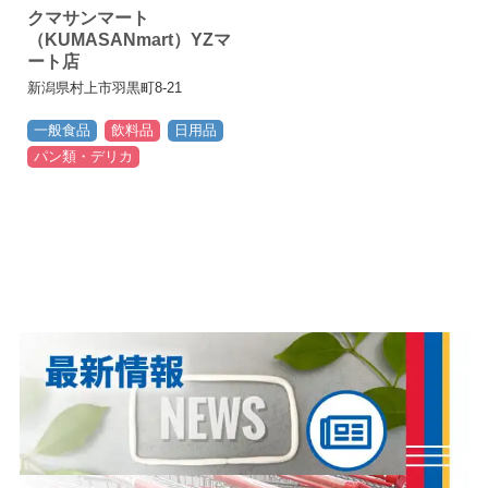
クマサンマート
（KUMASANmart）YZマ
ート店
新潟県村上市羽黒町8-21
一般食品
飲料品
日用品
パン類・デリカ