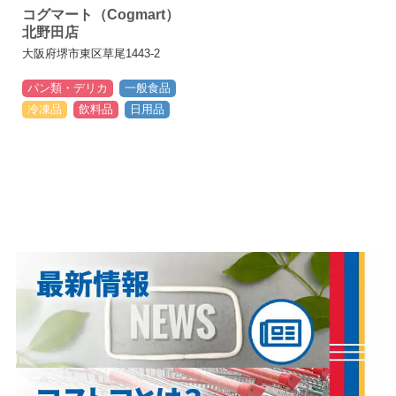
コグマート（Cogmart）
北野田店
大阪府堺市東区草尾1443-2
パン類・デリカ
一般食品
冷凍品
飲料品
日用品