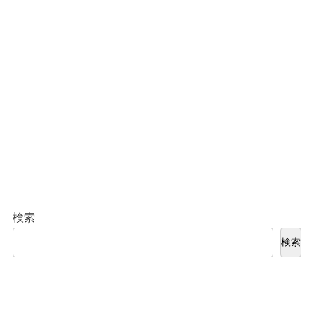
検索
検索