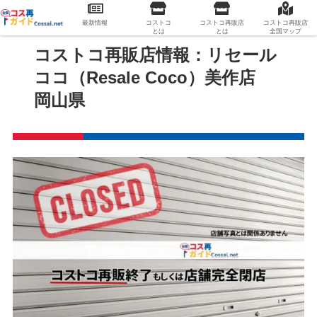
最新情報
コストコ
コストコ再販店
コストコ再販店
とは
とは
全国マップ
コストコ再販店情報：リセール
ココ（Resale Coco）美作店
岡山県