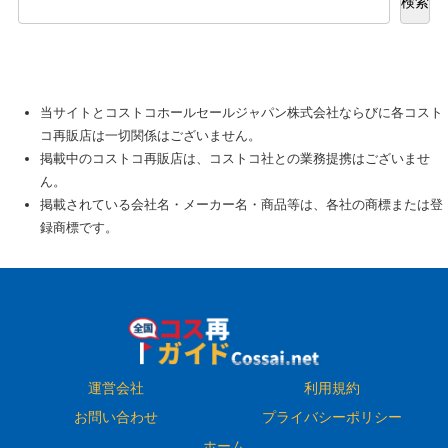
検索
当サイトとコストコホールセールジャパン株式会社ならびに各コスト
コ再販店は一切関係はございません。
掲載中のコストコ再販店は、コストコ社との業務提携はございませ
ん。
掲載されている会社名・メーカー名・商品等は、各社の商標または登
録商標です。
運営会社
利用規約
お問い合わせ
プライバシーポリシー
ホーム