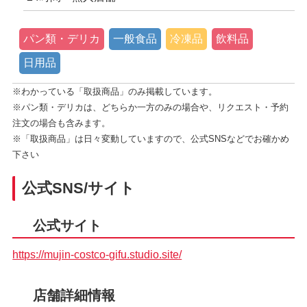
パン類・デリカ
一般食品
冷凍品
飲料品
日用品
※わかっている「取扱商品」のみ掲載しています。
※パン類・デリカは、どちらか一方のみの場合や、リクエスト・予約
注文の場合も含みます。
※「取扱商品」は日々変動していますので、公式SNSなどでお確かめ
下さい
公式SNS/サイト
公式サイト
https://mujin-costco-gifu.studio.site/
店舗詳細情報