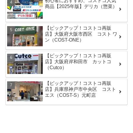
初心者におすすめ、コストコ人気
商品【2025年版】デリカ（惣菜）
【ピックアップ！コストコ再販
店】大阪府大阪市西区 コスト ワ
ン（COST-ONE）
【ピックアップ！コストコ再販
店】大阪府岸和田市 カットコ
（Cutco）
【ピックアップ！コストコ再販
店】兵庫県神戸市中央区 コスト
エス（COST-S）元町店