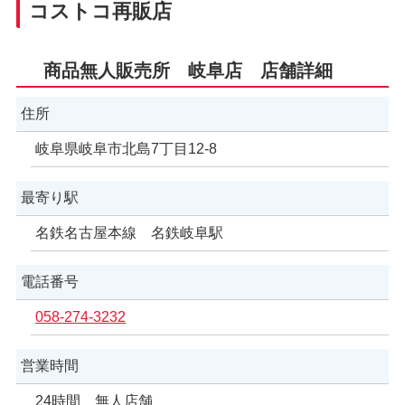
コストコ再販店
商品無人販売所 岐阜店 店舗詳細
住所
岐阜県岐阜市北島7丁目12-8
最寄り駅
名鉄名古屋本線 名鉄岐阜駅
電話番号
058-274-3232
営業時間
24時間 無人店舗