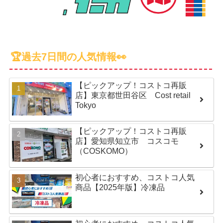
🏆過去7日間の人気情報👀
【ピックアップ！コストコ再販
店】東京都世田谷区 Cost retail
Tokyo
【ピックアップ！コストコ再販
店】愛知県知立市 コスコモ
（COSKOMO）
初心者におすすめ、コストコ人気
商品【2025年版】冷凍品