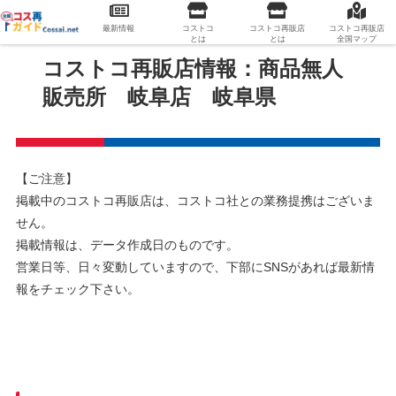
最新情報
コストコ
コストコ再販店
コストコ再販店
とは
とは
全国マップ
コストコ再販店情報：商品無人
販売所 岐阜店 岐阜県
【ご注意】
掲載中のコストコ再販店は、コストコ社との業務提携はございま
せん。
掲載情報は、データ作成日のものです。
営業日等、日々変動していますので、下部にSNSがあれば最新情
報をチェック下さい。