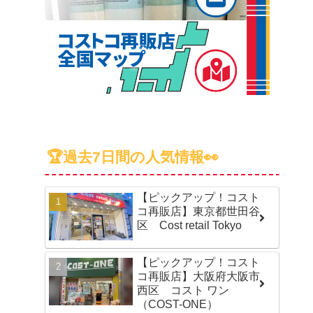
🏆過去7日間の人気情報👀
【ピックアップ！コスト
コ再販店】東京都世田谷
区 Cost retail Tokyo
【ピックアップ！コスト
コ再販店】大阪府大阪市
西区 コスト ワン
（COST-ONE）