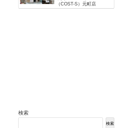
（COST-S）元町店
検索
検索