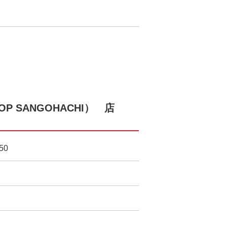
P SANGOHACHI） 店
50