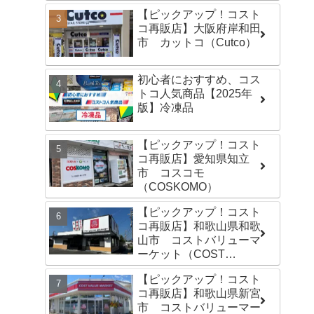
【ピックアップ！コスト
コ再販店】大阪府岸和田
市 カットコ（Cutco）
初心者におすすめ、コス
トコ人気商品【2025年
版】冷凍品
【ピックアップ！コスト
コ再販店】愛知県知立
市 コスコモ
（COSKOMO）
【ピックアップ！コスト
コ再販店】和歌山県和歌
山市 コストバリューマ
ーケット（COST
VALUE MARKET）島崎
【ピックアップ！コスト
店
コ再販店】和歌山県新宮
市 コストバリューマー