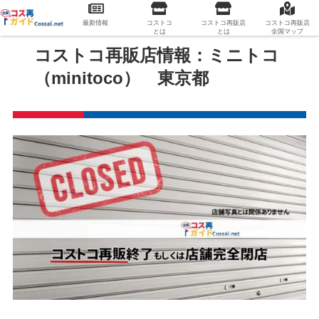
最新情報
コストコ
コストコ再販店
コストコ再販店
とは
とは
全国マップ
コストコ再販店情報：ミニトコ
（minitoco） 東京都