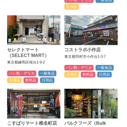
冷凍品
セレクトマート
コストラボ小作店
（SELECT MART）
東京都羽村市小作台1-3-7
東京都練馬区桜台1-9-2
パン類・デリカ
一般食品
パン類・デリカ
一般食品
冷凍品
飲料品
日用品
冷凍品
飲料品
日用品
こすばりマート椎名町店
バルクフーズ（Bulk