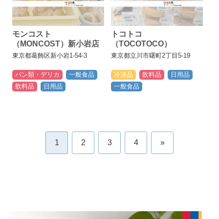
モンコスト
トコトコ
（MONCOST）新小岩店
（TOCOTOCO）
東京都葛飾区新小岩1-54-3
東京都立川市曙町2丁目5-19
パン類・デリカ
一般食品
冷凍品
飲料品
日用品
飲料品
日用品
一般食品
1
2
3
4
»