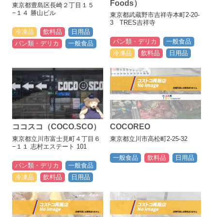
Foods）
東京都豊島区長崎２丁目１５
−１４ 勝山ビル
東京都武蔵野市吉祥寺本町2-20-
3 TRES吉祥寺
冷凍品
飲料品
日用品
パン類・デリカ
一般食品
パン類・デリカ
一般食品
冷凍品
飲料品
日用品
ココスコ（COCO.SCO）
COCOREO
東京都立川市富士見町４丁目６
東京都立川市高松町2-25-32
−１１ 志村エステート 101
一般食品
飲料品
日用品
パン類・デリカ
一般食品
冷凍品
飲料品
日用品