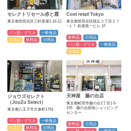
セレクトリセール赤と霜
Cost retail Tokyo
東京都世田谷区三軒茶屋2-16-12
東京都世田谷区桜丘２丁目２７
−１７ 鈴屋第一ビル 1F
パン類・デリカ
一般食品
飲料品
日用品
冷凍品
飲料品
日用品
パン類・デリカ
一般食品
冷凍品
天神屋 藤の台店
ジョウズセレクト
（JouZu Select）
東京都町田市藤の台1丁目1-5-
105 藤の台団地ショッピング
東京都八王子市片倉町1781
センター
パン類・デリカ
一般食品
飲料品
日用品
冷凍品
飲料品
日用品
パン類・デリカ
一般食品