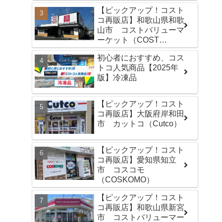
【ピックアップ！コスト
コ再販店】和歌山県和歌
山市 コストバリューマ
ーケット（COST
VALUE MARKET）島崎
初心者におすすめ、コス
店
トコ人気商品【2025年
版】冷凍品
【ピックアップ！コスト
コ再販店】大阪府岸和田
市 カットコ（Cutco）
【ピックアップ！コスト
コ再販店】愛知県知立
市 コスコモ
（COSKOMO）
【ピックアップ！コスト
コ再販店】和歌山県新宮
市 コストバリューマー