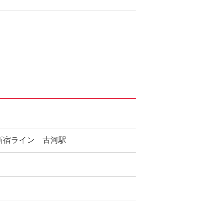
９
新宿ライン 古河駅