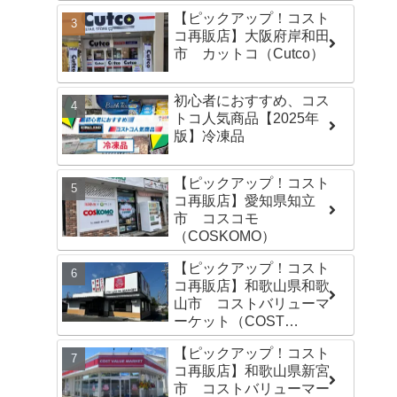
【ピックアップ！コスト
コ再販店】大阪府岸和田
市 カットコ（Cutco）
初心者におすすめ、コス
トコ人気商品【2025年
版】冷凍品
【ピックアップ！コスト
コ再販店】愛知県知立
市 コスコモ
（COSKOMO）
【ピックアップ！コスト
コ再販店】和歌山県和歌
山市 コストバリューマ
ーケット（COST
VALUE MARKET）島崎
【ピックアップ！コスト
店
コ再販店】和歌山県新宮
市 コストバリューマー