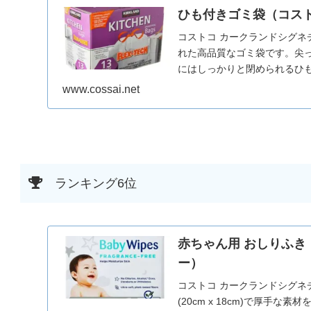
ひも付きゴミ袋（コス
コストコ カークランドシグネ
れた高品質なゴミ袋です。尖
にはしっかりと閉められるひ
す。さらに、香りが7日間持
www.cossai.net
ます。大容量で長期的な使用
品です。
ランキング6位
赤ちゃん用 おしりふき
ー）
コストコ カークランドシグネ
(20cm x 18cm)で厚手