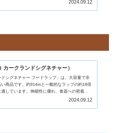
化学臭がなく、ベタつきのない普通のトイレット
2024.09.12
徴です。
 カークランドシグネチャー）
ドシグネチャー フードラップ」は、大容量で非
い商品です。約914mと一般的なラップの約18倍
に適しています。伸縮性に優れ、食器への密着性
すいのも特徴です。食品を密閉保存できる機能的
2024.09.12
トコならではの大容量と高品質な商品が魅力的で