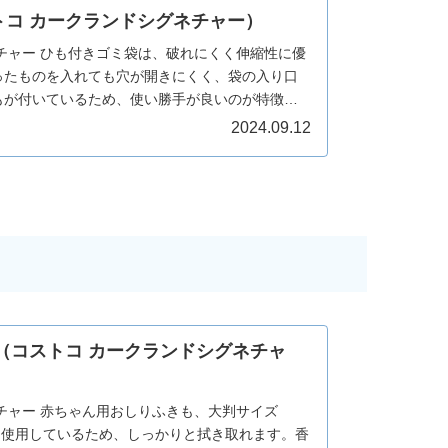
トコ カークランドシグネチャー）
チャー ひも付きゴミ袋は、破れにくく伸縮性に優
ったものを入れても穴が開きにくく、袋の入り口
もが付いているため、使い勝手が良いのが特徴で
続するタイプもあり、嫌な臭いを抑えることができ
2024.09.12
に適しており、コストパフォーマンスに優れた商
（コストコ カークランドシグネチャ
チャー 赤ちゃん用おしりふきも、大判サイズ
な素材を使用しているため、しっかりと拭き取れます。香