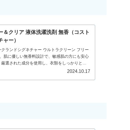
ー＆クリア 液体洗濯洗剤 無香（コスト
チャー）
クランドシグネチャー ウルトラクリーン フリー
は、肌に優しい無香料設計で、敏感肌の方にも安心
。厳選された成分を使用し、衣類をしっかりと洗
いため、赤ちゃんやアレルギー体質の方にもおす
2024.10.17
固な汚れもしっかり落とし、色柄を守る配慮がさ
衣類に香りを残さず、他の香りと干渉しないのも
での使用はもちろん、手洗いにも適しており、家
える一品です。毎日の洗濯を快適にするための、
でしょう。