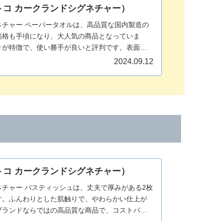
トコ カークランドシグネチャー）
チャー ペーパータオルは、高品質な国内製造の
価格も手頃になり、大人気の商品となっていま
りが特徴で、使い勝手が良いと評判です。表面に
り、上品な印象を与えます。一般的なキッチンペ
2024.09.12
えられるのも魅力的です。
トコ カークランドシグネチャー）
チャー バスティッシュは、丈夫で厚みがある2枚
す。ふんわりとした肌触りで、やわらかい仕上が
ブランドならではの高品質な商品で、コストパフ