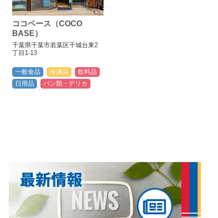
ココベース（COCO
BASE）
千葉県千葉市若葉区千城台東2
丁目1-13
一般食品
冷凍品
飲料品
日用品
パン類・デリカ