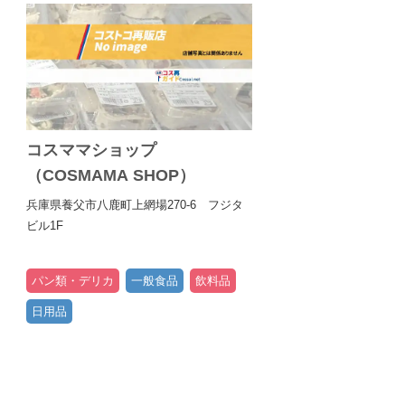
コスママショップ
（COSMAMA SHOP）
兵庫県養父市八鹿町上網場270-6 フジタ
ビル1F
パン類・デリカ
一般食品
飲料品
日用品