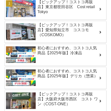
【ピックアップ！コストコ再販
店】東京都世田谷区 Cost retail
Tokyo
【ピックアップ！コストコ再販
店】愛知県知立市 コスコモ
（COSKOMO）
初心者におすすめ、コストコ人気
商品【2025年版】冷凍品
初心者におすすめ、コストコ人気
商品【2025年版】デリカ（惣菜）
【ピックアップ！コストコ再販
店】大阪府大阪市西区 コスト ワ
ン（COST-ONE）