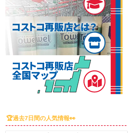
🏆過去7日間の人気情報👀