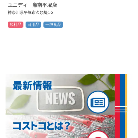
ユニディ 湘南平塚店
神奈川県平塚市久領堤1-2
飲料品
日用品
一般食品