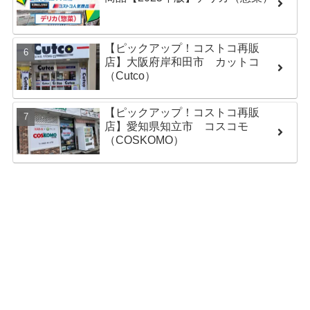
【ピックアップ！コストコ再販
店】大阪府岸和田市 カットコ
（Cutco）
【ピックアップ！コストコ再販
店】愛知県知立市 コスコモ
（COSKOMO）