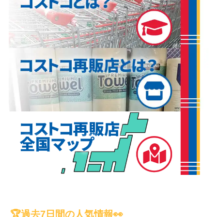
🏆過去7日間の人気情報👀