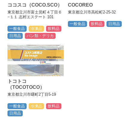
ココスコ（COCO.SCO）
COCOREO
東京都立川市富士見町４丁目６
東京都立川市高松町2-25-32
−１１ 志村エステート 101
一般食品
飲料品
日用品
一般食品
冷凍品
飲料品
日用品
パン類・デリカ
トコトコ
（TOCOTOCO）
東京都立川市曙町2丁目5-19
一般食品
冷凍品
飲料品
日用品