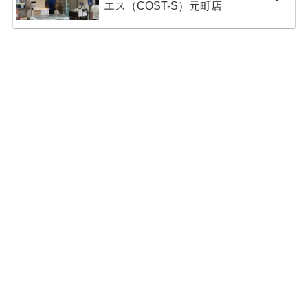
エス（COST-S）元町店