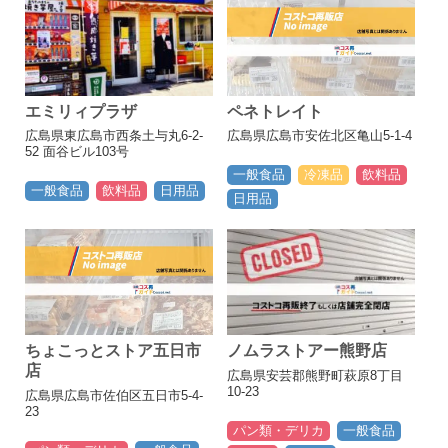
エミリィプラザ
ペネトレイト
広島県東広島市西条土与丸6-2-
広島県広島市安佐北区亀山5-1-4
52 面谷ビル103号
一般食品
冷凍品
飲料品
一般食品
飲料品
日用品
日用品
ちょこっとストア五日市
ノムラストアー熊野店
店
広島県安芸郡熊野町萩原8丁目
10-23
広島県広島市佐伯区五日市5-4-
23
パン類・デリカ
一般食品