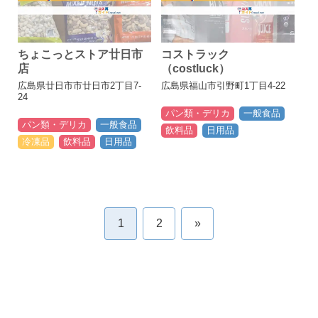
ちょこっとストア廿日市
コストラック
店
（costluck）
広島県廿日市市廿日市2丁目7-
広島県福山市引野町1丁目4-22
24
パン類・デリカ
一般食品
パン類・デリカ
一般食品
飲料品
日用品
冷凍品
飲料品
日用品
1
2
»