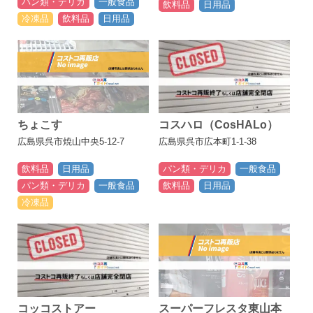
パン類・デリカ
一般食品
飲料品
日用品
冷凍品
飲料品
日用品
ちょこす
コスハロ（CosHALo）
広島県呉市焼山中央5-12-7
広島県呉市広本町1-1-38
飲料品
日用品
パン類・デリカ
一般食品
パン類・デリカ
一般食品
飲料品
日用品
冷凍品
コッコストアー
スーパーフレスタ東山本