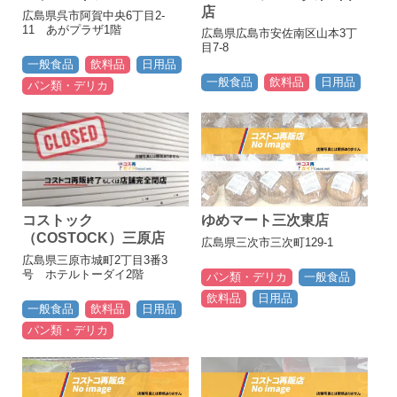
店
広島県呉市阿賀中央6丁目2-
11 あがプラザ1階
広島県広島市安佐南区山本3丁
目7-8
一般食品
飲料品
日用品
一般食品
飲料品
日用品
パン類・デリカ
コストック
ゆめマート三次東店
（COSTOCK）三原店
広島県三次市三次町129-1
広島県三原市城町2丁目3番3
号 ホテルトーダイ2階
パン類・デリカ
一般食品
飲料品
日用品
一般食品
飲料品
日用品
パン類・デリカ